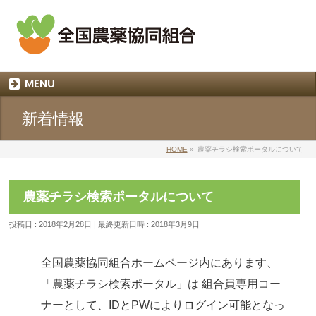
03-3254-4171
MENU
受付時間 平日9：00～17：00
Email：
info@znouyaku.or.jp
新着情報
HOME
»
農薬チラシ検索ポータルについて
農薬チラシ検索ポータルについて
投稿日 : 2018年2月28日
最終更新日時 : 2018年3月9日
全国農薬協同組合ホームページ内にあります、
「農薬チラシ検索ポータル」は 組合員専用コー
ナーとして、IDとPWによりログイン可能となっ