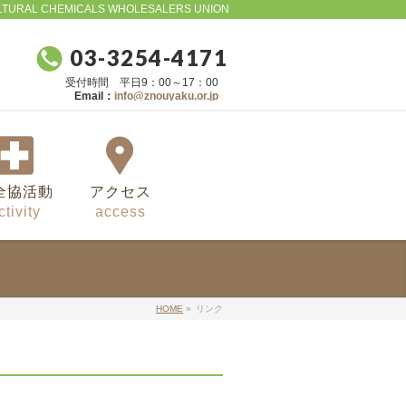
LTURAL CHEMICALS WHOLESALERS UNION
03-3254-4171
受付時間 平日9：00～17：00
Email：
info@znouyaku.or.jp
全協活動
アクセス
ctivity
access
HOME
»
リンク