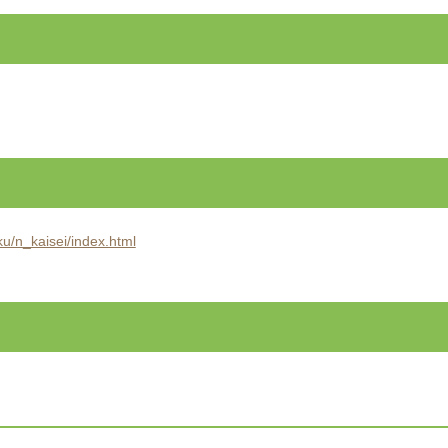
ku/n_kaisei/index.html