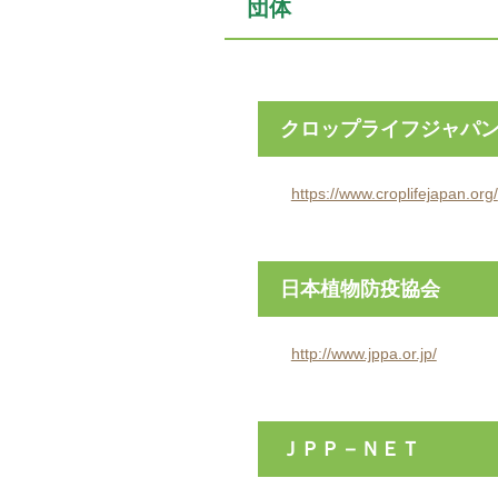
団体
クロップライフジャパ
https://www.croplifejapan.org/
日本植物防疫協会
http://www.jppa.or.jp/
ＪＰＰ－ＮＥＴ