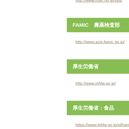
http://www.maff.go.jp/pps/
FAMIC 農薬検査部
http://www.acis.famic.go.jp/
厚生労働省
http://www.mhlw.go.jp/
厚生労働省：食品
https://www.mhlw.go.jp/stf/s